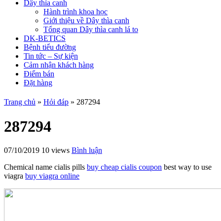
Dây thìa canh
Hành trình khoa học
Giới thiệu về Dây thìa canh
Tổng quan Dây thìa canh lá to
DK-BETICS
Bệnh tiểu đường
Tin tức – Sự kiện
Cảm nhận khách hàng
Điểm bán
Đặt hàng
Trang chủ
»
Hỏi đáp
»
287294
287294
07/10/2019
10 views
Bình luận
Chemical name cialis pills
buy cheap cialis coupon
best way to use
viagra
buy viagra online