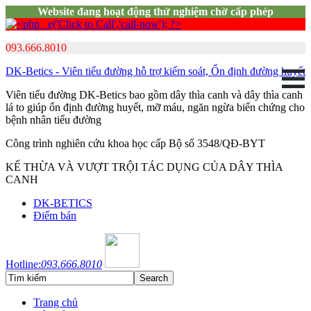
Website đang hoạt động thử nghiệm chờ cấp phép
093.666.8010
DK-Betics - Viên tiểu đường hỗ trợ kiểm soát, Ổn định đường huyết
Viên tiểu đường DK-Betics bao gồm dây thìa canh và dây thìa canh
lá to giúp ổn định đường huyết, mỡ máu, ngăn ngừa biến chứng cho
bệnh nhân tiểu đường
Công trình nghiên cứu khoa học cấp Bộ số 3548/QĐ-BYT
KẾ THỪA VÀ VƯỢT TRỘI TÁC DỤNG CỦA DÂY THÌA
CANH
DK-BETICS
Điểm bán
Hotline:
093.666.8010
Trang chủ