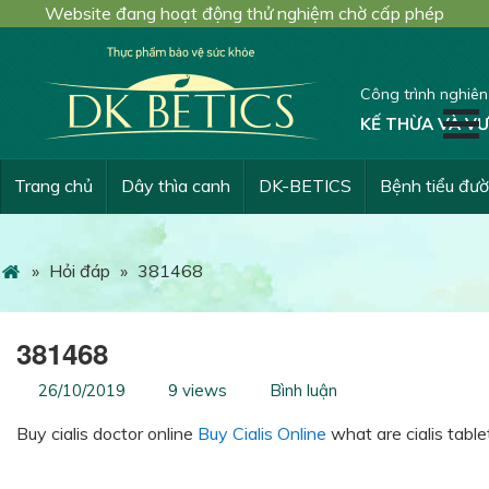
Website đang hoạt động thử nghiệm chờ cấp phép
Công trình nghiê
KẾ THỪA VÀ VƯ
Trang chủ
Dây thìa canh
DK-BETICS
Bệnh tiểu đư
»
Hỏi đáp
»
381468
381468
26/10/2019
9 views
Bình luận
Buy cialis doctor online
Buy Cialis Online
what are cialis tablet