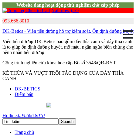
Website đang hoạt động thử nghiệm chờ cấp phép
093.666.8010
DK-Betics - Viên tiểu đường hỗ trợ kiểm soát, Ổn định đường huyết
Viên tiểu đường DK-Betics bao gồm dây thìa canh và dây thìa canh
lá to giúp ổn định đường huyết, mỡ máu, ngăn ngừa biến chứng cho
bệnh nhân tiểu đường
Công trình nghiên cứu khoa học cấp Bộ số 3548/QĐ-BYT
KẾ THỪA VÀ VƯỢT TRỘI TÁC DỤNG CỦA DÂY THÌA
CANH
DK-BETICS
Điểm bán
Hotline:
093.666.8010
Trang chủ