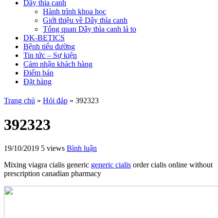
Dây thìa canh
Hành trình khoa học
Giới thiệu về Dây thìa canh
Tổng quan Dây thìa canh lá to
DK-BETICS
Bệnh tiểu đường
Tin tức – Sự kiện
Cảm nhận khách hàng
Điểm bán
Đặt hàng
Trang chủ
»
Hỏi đáp
»
392323
392323
19/10/2019
5 views
Bình luận
Mixing viagra cialis generic
generic cialis
order cialis online without
prescription canadian pharmacy