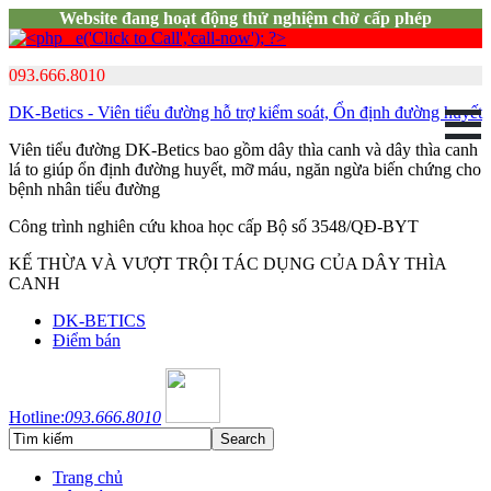
Website đang hoạt động thử nghiệm chờ cấp phép
093.666.8010
DK-Betics - Viên tiểu đường hỗ trợ kiểm soát, Ổn định đường huyết
Viên tiểu đường DK-Betics bao gồm dây thìa canh và dây thìa canh
lá to giúp ổn định đường huyết, mỡ máu, ngăn ngừa biến chứng cho
bệnh nhân tiểu đường
Công trình nghiên cứu khoa học cấp Bộ số 3548/QĐ-BYT
KẾ THỪA VÀ VƯỢT TRỘI TÁC DỤNG CỦA DÂY THÌA
CANH
DK-BETICS
Điểm bán
Hotline:
093.666.8010
Trang chủ