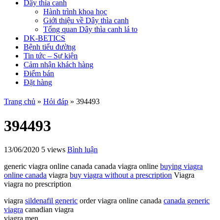
Dây thìa canh
Hành trình khoa học
Giới thiệu về Dây thìa canh
Tổng quan Dây thìa canh lá to
DK-BETICS
Bệnh tiểu đường
Tin tức – Sự kiện
Cảm nhận khách hàng
Điểm bán
Đặt hàng
Trang chủ
»
Hỏi đáp
»
394493
394493
13/06/2020
5 views
Bình luận
generic viagra online canada canada viagra online
buying viagra
online canada
viagra
buy viagra without a prescription
Viagra
viagra no prescription
viagra
sildenafil generic
order viagra online canada
canada generic
viagra
canadian viagra
viagra men