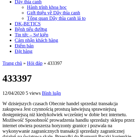
Dây thìa canh
Hành trình khoa học
Giới thiệu về Dây thìa canh
Tổng quan Dây thìa canh lá to
DK-BETICS
Bệnh tiểu đường
Tin tức – Sự kiện
Cảm nhận khách hàng
Điểm bán
Đặt hàng
Trang chủ
»
Hỏi đáp
»
433397
433397
12/04/2020
5 views
Bình luận
W dzisiejszych czasach Obecnie handel sprzedaż transakcja
zakupowa Jest czynnością prostszą łatwiejszą sprawniejszą
dostępniejszą niż kiedykolwiek wcześniej w dobie bez internetu.
Możliwość Sposobność prowadzenia handlu sprzedaży sklepu przez
internet otwiera poszerza horyzonty granice i pozwala na
wykonywanie zagranicznych transakcji sprzedaży zagranicznej
działań na światową skalę. Przesyłki do Rumunii Paczki kurierskie