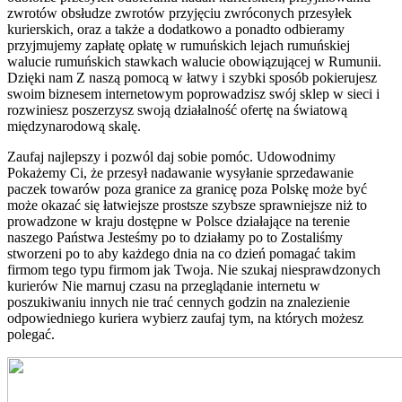
zwrotów obsłudze zwrotów przyjęciu zwróconych przesyłek
kurierskich, oraz a także a dodatkowo a ponadto odbieramy
przyjmujemy zapłatę opłatę w rumuńskich lejach rumuńskiej
walucie rumuńskich stawkach walucie obowiązującej w Rumunii.
Dzięki nam Z naszą pomocą w łatwy i szybki sposób pokierujesz
swoim biznesem internetowym poprowadzisz swój sklep w sieci i
rozwiniesz poszerzysz swoją działalność ofertę na światową
międzynarodową skalę.
Zaufaj najlepszy i pozwól daj sobie pomóc. Udowodnimy
Pokażemy Ci, że przesył nadawanie wysyłanie sprzedawanie
paczek towarów poza granice za granicę poza Polskę może być
może okazać się łatwiejsze prostsze szybsze sprawniejsze niż to
prowadzone w kraju dostępne w Polsce działające na terenie
naszego Państwa Jesteśmy po to działamy po to Zostaliśmy
stworzeni po to aby każdego dnia na co dzień pomagać takim
firmom tego typu firmom jak Twoja. Nie szukaj niesprawdzonych
kurierów Nie marnuj czasu na przeglądanie internetu w
poszukiwaniu innych nie trać cennych godzin na znalezienie
odpowiedniego kuriera wybierz zaufaj tym, na których możesz
polegać.