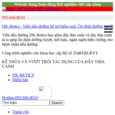
Website đang hoạt động thử nghiệm chờ cấp phép
093.666.8010
DK-Betics - Viên tiểu đường hỗ trợ kiểm soát, Ổn định đường huyết
Viên tiểu đường DK-Betics bao gồm dây thìa canh và dây thìa canh
lá to giúp ổn định đường huyết, mỡ máu, ngăn ngừa biến chứng cho
bệnh nhân tiểu đường
Công trình nghiên cứu khoa học cấp Bộ số 3548/QĐ-BYT
KẾ THỪA VÀ VƯỢT TRỘI TÁC DỤNG CỦA DÂY THÌA
CANH
DK-BETICS
Điểm bán
Hotline:
093.666.8010
Trang chủ