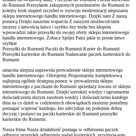
do Rumunii Przesyłanie zakupionych przedmiotów do Rumunii to
kolejny krok stopień szczebel w rozwoju modernizacji ulepszaniu
sklepu internetowego handlu internetowego. Dzięki nam Z naszą
pomocą Dzięki naszemu wsparciu Z naszymi możliwościami
możesz z łatwością łatwo i szybko bez trudu bez kłopotu
wprowadzić takie przesyłki do swojej oferty sklepu internetowego
handlu internetowego. Zobacz Spójrz Patrz jakie to proste łatwe
szybkie
Przesyłki do Rumunii Paczki do Rumunii Kurier do Rumunii
Przesyłki kurierskie do Rumunii Nadawanie paczek kurierskich do
Rumunii
umacnia ulepsza usprawnia prowadzenie sklepu internetowego
handlu internetowego. Oferujemy Proponujemy kompleksową
najlepszą ogólnie dostępną pomoc w prowadzeniu sklepu
internetowego z paczkami do Rumunii sprzedaży towaru ze sklepu
internetowego do Rumunii. Dzięki szerokiej wiedzy i ogromnemu
doświadczeniu dużym zasobom wiedzy i doświadczeniu każdego
dnia na co dzień w codziennych obowiązkach możemy potrafimy
pomagać wspierać każdego, kto zdecyduje się podejmie dobrą
decyzję i postawi na paczki kurierskie do Rumunii przesyłki
kurierskie do Rumunii.
Nasza frima Nasza działalność pomaga w odbieraniu paczek
odbiorze przesyłek odbieraniu nadań kurierskich, przyjmowaniu