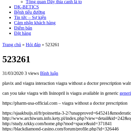
Tổng quan Dây thìa canh lá to
DK-BETICS
Bệnh tiểu đường
Tin tức – Sự kiện
Cảm nhận khách hàng
Điểm bán
Đặt hàng
Trang chủ
»
Hỏi đáp
»
523261
523261
31/03/2020
3 views
Bình luận
plavix and viagra interaction viagra without a doctor prescription wa
can you take viagra with lisinopril is viagra available in generic
generi
https://pharm-usa-official.com – viagra without a doctor prescription
https://sjaakbuijs.nl/fr/poinsettia-3-2/?unapproved=645241&mod
http://www.archiwum.info.kety.pl/index.php?view=detail&id=242&
http://study.xrkky.com/home.php?mod=space&uid=371841
https://blackdiamond-casino.com/forum/profile.php?id=326446