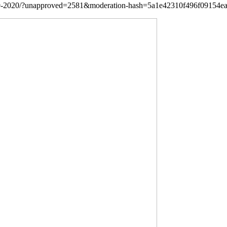
t-a-2019-2020/?unapproved=2581&moderation-hash=5a1e42310f496f0915