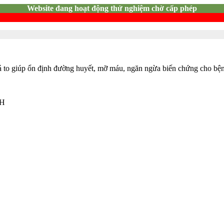
Website đang hoạt động thử nghiệm chờ cấp phép
lá to giúp ổn định đường huyết, mỡ máu, ngăn ngừa biến chứng cho bệ
NH