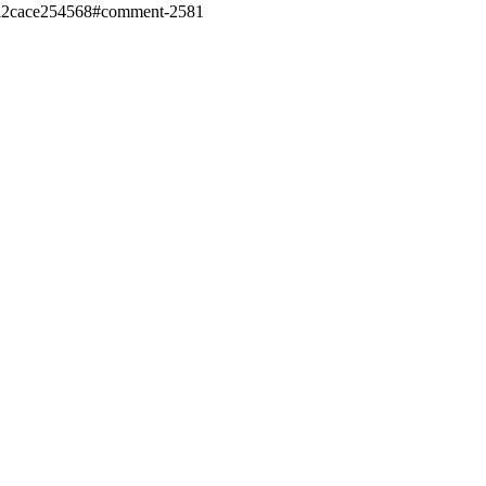
4ea2cace254568#comment-2581