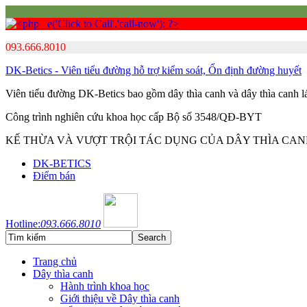
093.666.8010
DK-Betics - Viên tiểu đường hỗ trợ kiểm soát, Ổn định đường huyết
Viên tiểu đường DK-Betics bao gồm dây thìa canh và dây thìa canh 
Công trình nghiên cứu khoa học cấp Bộ số 3548/QĐ-BYT
KẾ THỪA VÀ VƯỢT TRỘI TÁC DỤNG CỦA DÂY THÌA CA
DK-BETICS
Điểm bán
Hotline:
093.666.8010
Trang chủ
Dây thìa canh
Hành trình khoa học
Giới thiệu về Dây thìa canh