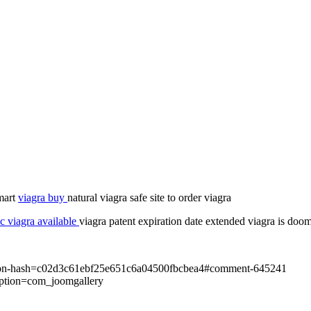
lmart
viagra buy
natural viagra safe site to order viagra
c viagra available
viagra patent expiration date extended viagra is doome
eration-hash=c02d3c61ebf25e651c6a04500fbcbea4#comment-645241
option=com_joomgallery