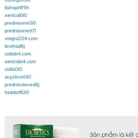
lisinoprilf5h
xenical0i0
prednisone0i0
prednisoned7l
viagra204.com
levitrad6j
cialisb4.com
xenicala4.com
cialis0i0
acyclovir0i0
prednisoloned6j
tadalafil0i0