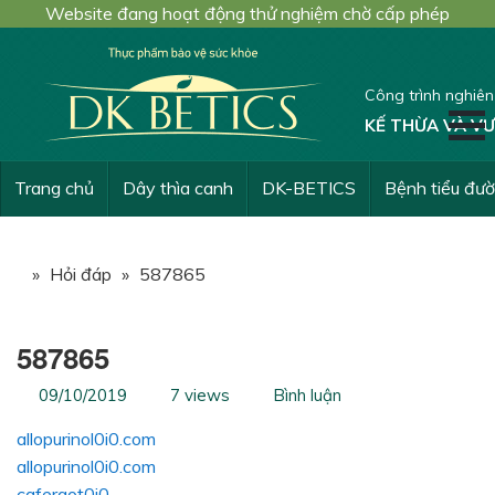
Website đang hoạt động thử nghiệm chờ cấp phép
Công trình nghiê
KẾ THỪA VÀ VƯ
Trang chủ
Dây thìa canh
DK-BETICS
Bệnh tiểu đư
»
Hỏi đáp
»
587865
587865
09/10/2019
7 views
Bình luận
allopurinol0i0.com
allopurinol0i0.com
cafergot0i0