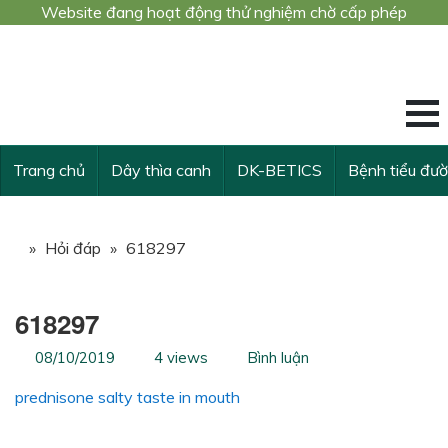
Website đang hoạt động thử nghiệm chờ cấp phép
Công trình nghiê
KẾ THỪA VÀ VƯ
Trang chủ
Dây thìa canh
DK-BETICS
Bệnh tiểu đư
»
Hỏi đáp
»
618297
618297
08/10/2019
4 views
Bình luận
prednisone salty taste in mouth