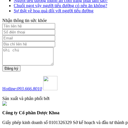
Người tiểu đường muốn ăn cơm trắng phải làm sao?
Chuối ngọt vậy người tiểu đường có nên ăn không?
Sự thật về hoa quả đối với người tiểu đường
Nhận thông tin sức khỏe
Hotline:
093.666.8010
Sản xuất và phân phối bởi
Công ty Cổ phần Dược Khoa
Giấy phép kinh doanh số 0101326329 Sở kế hoạch và đầu tư thành p