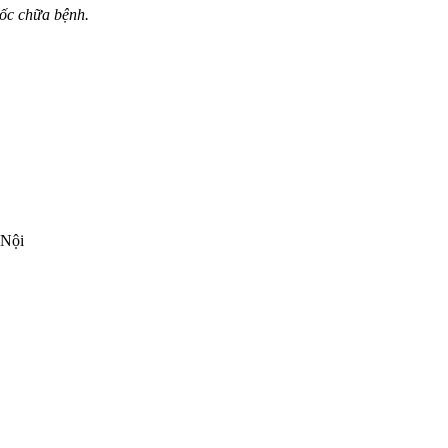
uốc chữa bệnh.
 Nội