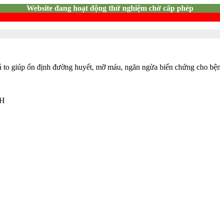
Website đang hoạt động thử nghiệm chờ cấp phép
lá to giúp ổn định đường huyết, mỡ máu, ngăn ngừa biến chứng cho bệ
NH