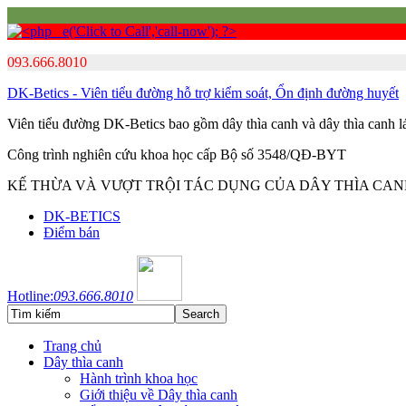
093.666.8010
DK-Betics - Viên tiểu đường hỗ trợ kiểm soát, Ổn định đường huyết
Viên tiểu đường DK-Betics bao gồm dây thìa canh và dây thìa canh 
Công trình nghiên cứu khoa học cấp Bộ số 3548/QĐ-BYT
KẾ THỪA VÀ VƯỢT TRỘI TÁC DỤNG CỦA DÂY THÌA CA
DK-BETICS
Điểm bán
Hotline:
093.666.8010
Trang chủ
Dây thìa canh
Hành trình khoa học
Giới thiệu về Dây thìa canh