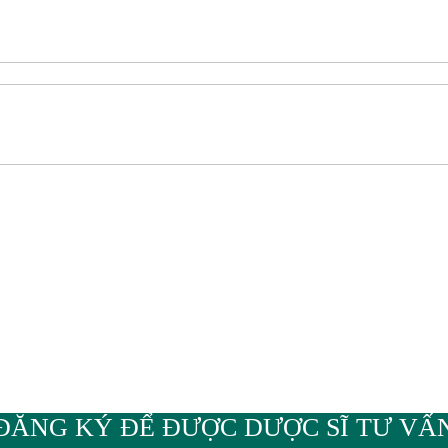
ĐĂNG KÝ ĐỂ ĐƯỢC DƯỢC SĨ TƯ VẤ