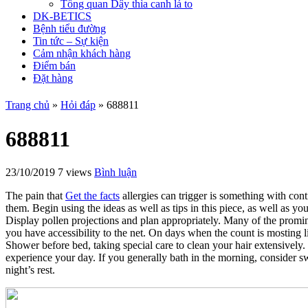
Tổng quan Dây thìa canh lá to
DK-BETICS
Bệnh tiểu đường
Tin tức – Sự kiện
Cảm nhận khách hàng
Điểm bán
Đặt hàng
Trang chủ
»
Hỏi đáp
»
688811
688811
23/10/2019
7 views
Bình luận
The pain that
Get the facts
allergies can trigger is something with
cont
them. Begin using the ideas as well as tips in this piece, as well as you
Display pollen projections and plan appropriately. Many of the prominen
you have accessibility to the net. On days when the count is mosting 
Shower before bed, taking special care to clean your hair extensively.
experience your day. If you generally bath in the morning, consider swi
night’s rest.