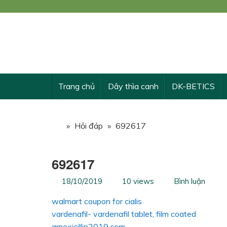
Công
KẾ 
Trang chủ
Dây thìa canh
DK-BETICS
»
Hỏi đáp
»
692617
692617
18/10/2019
10 views
Bình luận
walmart coupon for cialis
vardenafil- vardenafil tablet, film coated
amoxicillin2019.com