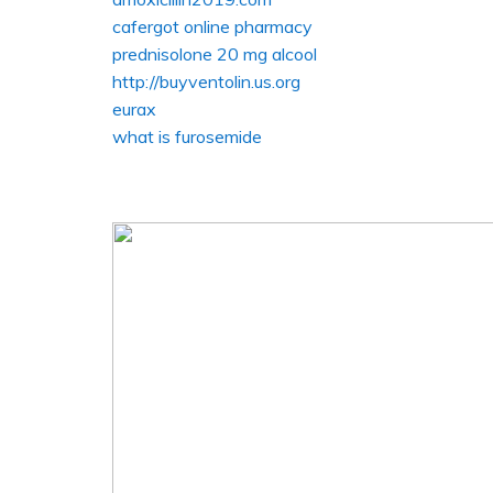
cafergot online pharmacy
prednisolone 20 mg alcool
http://buyventolin.us.org
eurax
what is furosemide