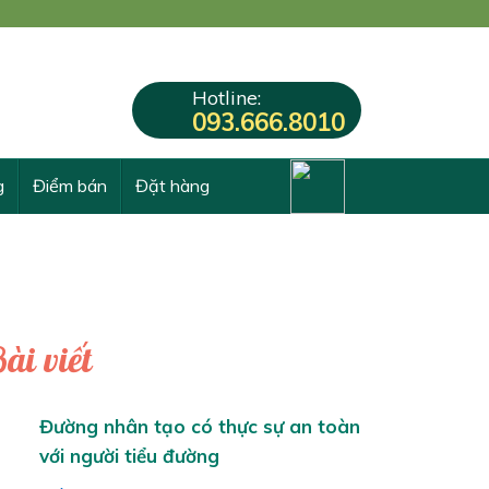
Hotline:
093.666.8010
g
Điểm bán
Đặt hàng
ài viết
Đường nhân tạo có thực sự an toàn
với người tiểu đường