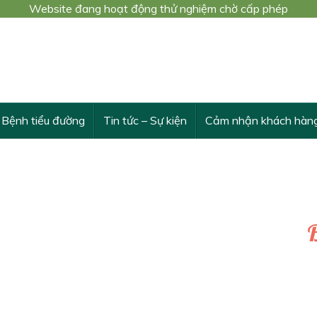
Website đang hoạt động thử nghiệm chờ cấp phép
 trình nghiên cứu khoa học cấp Bộ số 3548/QĐ-BYT
THỪA VÀ VƯỢT TRỘI TÁC DỤNG CỦA DÂY THÌA CANH
Bệnh tiểu đường
Tin tức – Sự kiện
Cảm nhận khách hàn
B