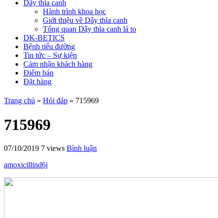
Dây thìa canh
Hành trình khoa học
Giới thiệu về Dây thìa canh
Tổng quan Dây thìa canh lá to
DK-BETICS
Bệnh tiểu đường
Tin tức – Sự kiện
Cảm nhận khách hàng
Điểm bán
Đặt hàng
Trang chủ
»
Hỏi đáp
»
715969
715969
07/10/2019
7 views
Bình luận
amoxicillind6j