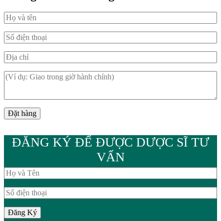
ĐĂNG KÝ ĐỂ ĐƯỢC DƯỢC SĨ TƯ
VẤN