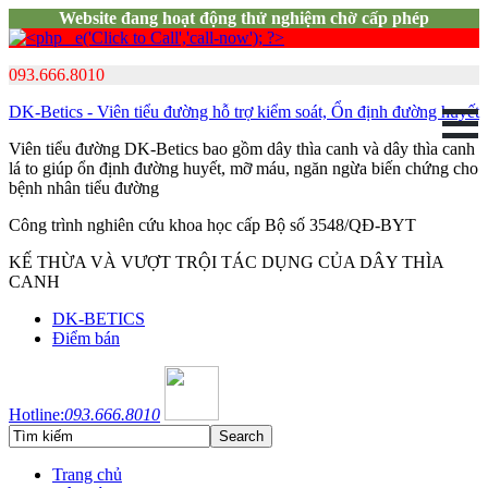
Website đang hoạt động thử nghiệm chờ cấp phép
093.666.8010
DK-Betics - Viên tiểu đường hỗ trợ kiểm soát, Ổn định đường huyết
Viên tiểu đường DK-Betics bao gồm dây thìa canh và dây thìa canh
lá to giúp ổn định đường huyết, mỡ máu, ngăn ngừa biến chứng cho
bệnh nhân tiểu đường
Công trình nghiên cứu khoa học cấp Bộ số 3548/QĐ-BYT
KẾ THỪA VÀ VƯỢT TRỘI TÁC DỤNG CỦA DÂY THÌA
CANH
DK-BETICS
Điểm bán
Hotline:
093.666.8010
Trang chủ