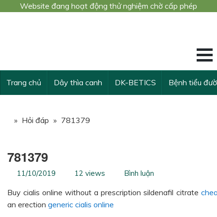
Website đang hoạt động thử nghiệm chờ cấp phép
Công trình nghiê
KẾ THỪA VÀ VƯ
Trang chủ
Dây thìa canh
DK-BETICS
Bệnh tiểu đư
»
Hỏi đáp
»
781379
781379
11/10/2019
12 views
Bình luận
Buy cialis online without a prescription sildenafil citrate
chea
an erection
generic cialis online