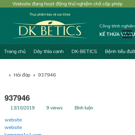
Website đang hoạt động thử nghiệm chờ cấp phép
Công trình nghiê
KẾ THỪA VÀ VƯ
Trang chủ
Dây thìa canh
DK-BETICS
Bệnh tiểu đư
»
Hỏi đáp
»
937946
937946
13/10/2019
9 views
Bình luận
website
website
kamagra1s1.com