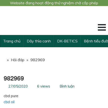
Website đang hoạt động thử nghiệm chờ cấp phép
Công trình nghiê
KẾ THỪA VÀ VƯ
Trang chủ
Dây thìa canh
DK-BETICS
Bệnh tiểu đư
»
Hỏi đáp
»
982969
982969
27/05/2020
6 views
Bình luận
cbd pure
cbd oil