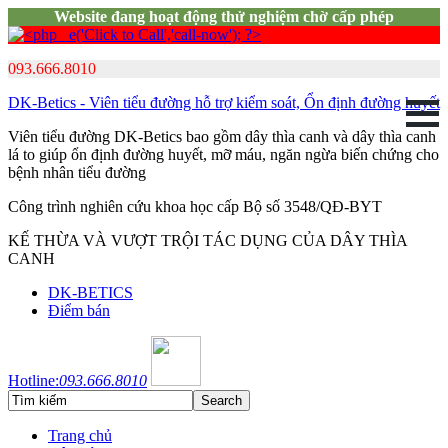
Website đang hoạt động thử nghiệm chờ cấp phép
093.666.8010
DK-Betics - Viên tiểu đường hỗ trợ kiểm soát, Ổn định đường huyết
Viên tiểu đường DK-Betics bao gồm dây thìa canh và dây thìa canh
lá to giúp ổn định đường huyết, mỡ máu, ngăn ngừa biến chứng cho
bệnh nhân tiểu đường
Công trình nghiên cứu khoa học cấp Bộ số 3548/QĐ-BYT
KẾ THỪA VÀ VƯỢT TRỘI TÁC DỤNG CỦA DÂY THÌA
CANH
DK-BETICS
Điểm bán
Hotline:
093.666.8010
Trang chủ