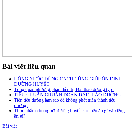
Bài viết liên quan
UỐNG NƯỚC ĐÚNG CÁCH CŨNG GIÚP ỔN ĐỊNH
ĐƯỜNG HUYẾT
Tổng quan phương pháp điều trị Đái tháo đường typ1
TIÊU CHUẨN CHUẨN ĐOÁN ĐÁI THÁO ĐƯỜNG
Tiền tiểu đường làm sao để không phát triển thành tiểu
đường?
Thực phẩm cho người đường huyết cao: nên ăn gì và kiêng
ăn gì?
Bài viết