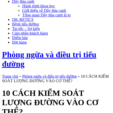
Dây thìa canh
Hành trình khoa học
Giới thiệu về Dây thìa canh
Tổng quan Dây thìa canh lá to
DK-BETICS
Bệnh tiểu đường
Tin tức – Sự kiện
Cảm nhận khách hàng
Điểm bán
Đặt hàng
Phòng ngừa và điều trị tiểu
đường
Trang chủ
»
Phòng ngừa và điều trị tiểu đường
»
10 CÁCH KIỂM
SOÁT LƯỢNG ĐƯỜNG VÀO CƠ THỂ?
10 CÁCH KIỂM SOÁT
LƯỢNG ĐƯỜNG VÀO CƠ
THỂ?