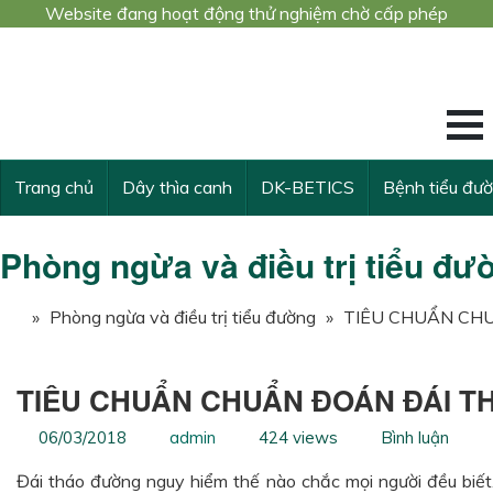
Website đang hoạt động thử nghiệm chờ cấp phép
Công trình nghiê
KẾ THỪA VÀ VƯ
Trang chủ
Dây thìa canh
DK-BETICS
Bệnh tiểu đư
Phòng ngừa và điều trị tiểu đư
»
Phòng ngừa và điều trị tiểu đường
»
TIÊU CHUẨN CH
TIÊU CHUẨN CHUẨN ĐOÁN ĐÁI 
06/03/2018
admin
424 views
Bình luận
Đái tháo đường nguy hiểm thế nào chắc mọi người đều biết.