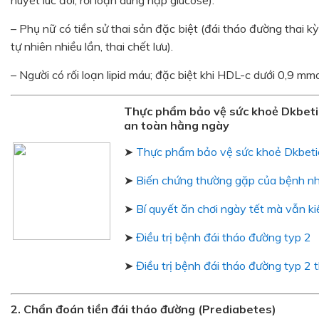
huyết lúc đói, rối loạn dung nạp glucose).
– Phụ nữ có tiền sử thai sản đặc biệt (đái tháo đường thai k
tự nhiên nhiều lần, thai chết lưu).
– Người có rối loạn lipid máu; đặc biệt khi HDL-c dưới 0,9 mmol
Thực phẩm bảo vệ sức khoẻ Dkbeti
an toàn hằng ngày
➤
Thực phẩm bảo vệ sức khoẻ Dkbetic
➤
Biến chứng thường gặp của bệnh nh
➤
Bí quyết ăn chơi ngày tết mà vẫn k
➤
Điều trị bệnh đái tháo đường typ 2
➤
Điều trị bệnh đái tháo đường typ 2 
2. Chẩn đoán tiền đái tháo đường (Prediabetes)