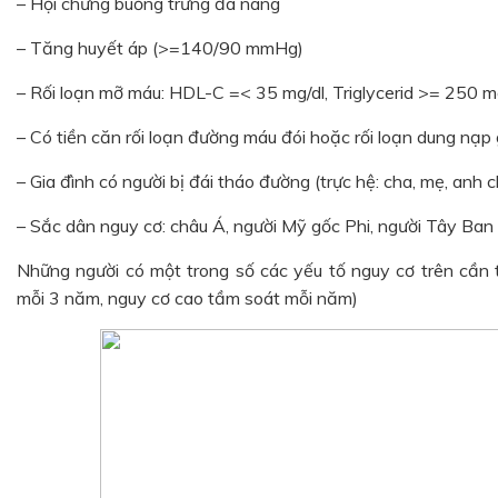
– Hội chứng buồng trứng đa nang
– Tăng huyết áp (>=140/90 mmHg)
– Rối loạn mỡ máu: HDL-C =< 35 mg/dl, Triglycerid >= 250 m
– Có tiền căn rối loạn đường máu đói hoặc rối loạn dung nạp 
– Gia đình có người bị đái tháo đường (trực hệ: cha, mẹ, anh 
– Sắc dân nguy cơ: châu Á, người Mỹ gốc Phi, người Tây Ban
Những người có một trong số các yếu tố nguy cơ trên cần t
mỗi 3 năm, nguy cơ cao tầm soát mỗi năm)