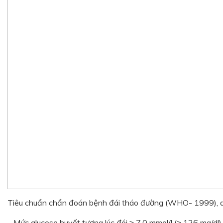
Tiêu chuẩn chẩn đoán bệnh đái tháo đường (WHO- 1999), dựa
– Mức glucose huyết tương lúc đói ≥ 7,0 mmol/l (≥ 126 mg/dl).