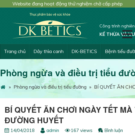
Website đang hoạt động thử nghiệm chờ cấp phép
Công trình nghiê
KẾ THỪA VÀ VƯ
Trang chủ
Dây thìa canh
DK-BETICS
Bệnh tiểu đư
Phòng ngừa và điều trị tiểu đư
»
Phòng ngừa và điều trị tiểu đường
»
BÍ QUYẾT ĂN CH
BÍ QUYẾT ĂN CHƠI NGÀY TẾT MÀ
ĐƯỜNG HUYẾT
14/04/2018
admin
167 views
Bình luận