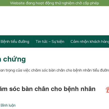
Website đang hoạt động thử nghiệm chờ cấp phép
 trình nghiên cứu khoa học cấp Bộ số 3548/QĐ-BYT
THỪA VÀ VƯỢT TRỘI TÁC DỤNG CỦA DÂY THÌA CANH
Bệnh tiểu đường
Tin tức – Sự kiện
Cảm nhận khách hàn
n chứng
an trọng của việc chăm sóc bàn chân cho bệnh nhân tiểu đườ
hăm sóc bàn chân cho bệnh nhân
B
Bình luận