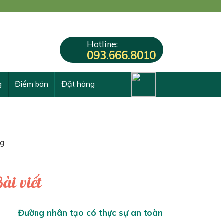
Hotline:
093.666.8010
g
Điểm bán
Đặt hàng
ng
ài viết
Đường nhân tạo có thực sự an toàn