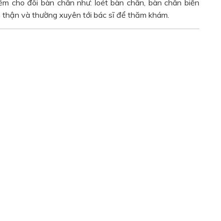
ểm cho đôi bàn chân như: loét bàn chân, bàn chân biến
n thận và thường xuyên tới bác sĩ để thăm khám.