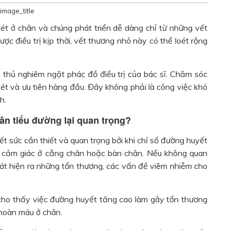
image_title
oét ở chân và chúng phát triển dễ dàng chỉ từ những vết
ợc điều trị kịp thời, vết thương nhỏ này có thể loét rộng
n thủ nghiêm ngặt phác đồ điều trị của bác sĩ. Chăm sóc
t và ưu tiên hàng đầu. Đây không phải là công việc khó
h.
ân tiểu đường lại quan trọng?
 sức cần thiết và quan trọng bởi khi chỉ số đường huyết
 đi cảm giác ở cẳng chân hoặc bàn chân. Nếu không quan
át hiện ra những tổn thương, các vấn đề viêm nhiễm cho
 cho thấy việc đường huyết tăng cao làm gây tổn thương
hoàn máu ở chân.