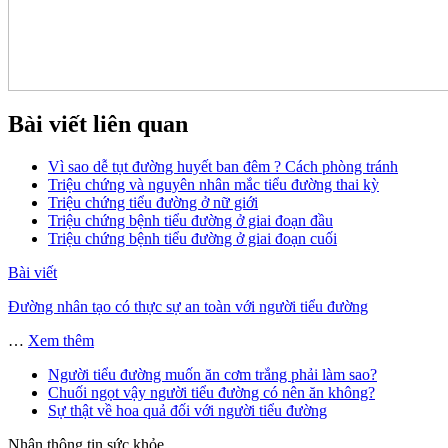
Bài viết liên quan
Vì sao dễ tụt đường huyết ban đêm ? Cách phòng tránh
Triệu chứng và nguyên nhân mắc tiểu đường thai kỳ
Triệu chứng tiểu đường ở nữ giới
Triệu chứng bệnh tiểu đường ở giai đoạn đầu
Triệu chứng bệnh tiểu đường ở giai đoạn cuối
Bài viết
Đường nhân tạo có thực sự an toàn với người tiểu đường
…
Xem thêm
Người tiểu đường muốn ăn cơm trắng phải làm sao?
Chuối ngọt vậy người tiểu đường có nên ăn không?
Sự thật về hoa quả đối với người tiểu đường
Nhận thông tin sức khỏe