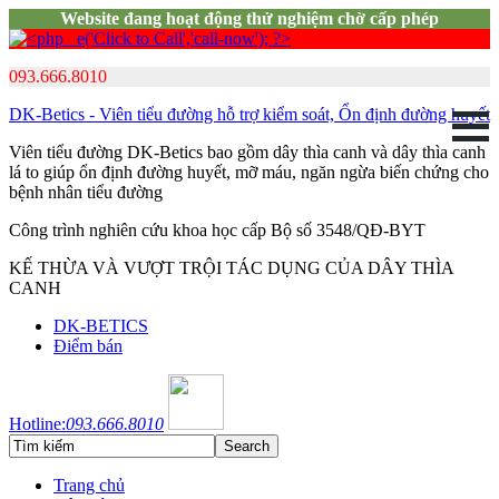
Website đang hoạt động thử nghiệm chờ cấp phép
093.666.8010
DK-Betics - Viên tiểu đường hỗ trợ kiểm soát, Ổn định đường huyết
Viên tiểu đường DK-Betics bao gồm dây thìa canh và dây thìa canh
lá to giúp ổn định đường huyết, mỡ máu, ngăn ngừa biến chứng cho
bệnh nhân tiểu đường
Công trình nghiên cứu khoa học cấp Bộ số 3548/QĐ-BYT
KẾ THỪA VÀ VƯỢT TRỘI TÁC DỤNG CỦA DÂY THÌA
CANH
DK-BETICS
Điểm bán
Hotline:
093.666.8010
Trang chủ