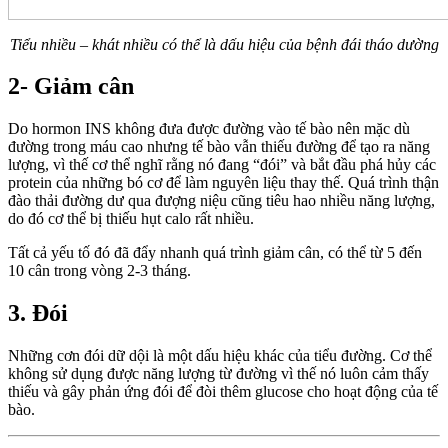
Tiểu nhiều – khát nhiều có thể là dấu hiệu của bệnh đái tháo dường
2- Giảm cân
Do hormon INS không đưa được đường vào tế bào nên mặc dù
đường trong máu cao nhưng tế bào vẫn thiếu đường để tạo ra năng
lượng, vì thế cơ thể nghĩ rằng nó đang “đói” và bắt đầu phá hủy các
protein của những bó cơ để làm nguyên liệu thay thế. Quá trình thận
đào thải đường dư qua đượng niệu cũng tiêu hao nhiều năng lượng,
do đó cơ thể bị thiếu hụt calo rất nhiều.
Tất cả yếu tố đó đã đẩy nhanh quá trình giảm cân, có thể từ 5 đến
10 cân trong vòng 2-3 tháng.
3. Đói
Những cơn đói dữ dội là một dấu hiệu khác của tiểu đường. Cơ thể
không sử dụng được năng lượng từ đường vì thế nó luôn cảm thấy
thiếu và gây phản ứng đói để đòi thêm glucose cho hoạt động của tế
bào.