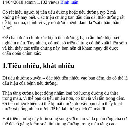
14/04/2018
admin
1.102 views
Bình luận
Có rất hiều người bị tiền tiểu đường hoặc tiểu đường typ 2 mà
không hề hay biết. Các triệu chứng ban đầu của đái tháo đường rất
dễ bị bỏ qua, chính vì vậy nó được mệnh danh là “sát nhân thầm
lặng”.
Để chẩn đoán chính xác bệnh tiểu đường, bạn cần thực hiện xét
nghiệm máu. Tuy nhiên, có một số triệu chứng có thể xuất hiện sớm
và khi thấy các triệu chứng này, bạn nên đi khám ngay để được
chẩn đoán chính xác:
1.Tiểu nhiều, khát nhiều
Đi tiểu thường xuyên – đặc biệt tiểu nhiều vào ban đêm, đó có thể là
dấu hiệu của bệnh tiểu đường.
Thận tăng cường hoạt động nhằm loại bỏ lượng đường dư thừa
trong máu, vì thế bạn đi tiểu nhiều hơn, có khi là vài lần trong đêm.
Đi tiểu nhiều khiến cơ thể bị mất nước, do vậy bạn cảm thấy khát
nước và uống nhiều nước để bù lại lượng dịch đã mất đi.
Hai triệu chứng này luôn song song với nhau và là phản ứng của cơ
thể để cố gắng kiểm soát tình trạng đường trong máu tăng cao.