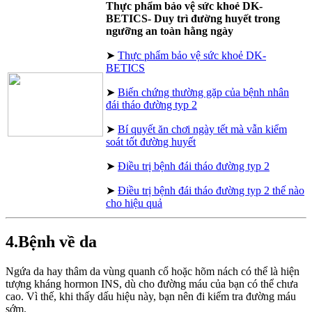
Thực phẩm bảo vệ sức khoẻ DK-
BETICS- Duy trì đường huyết trong
ngưỡng an toàn hằng ngày
➤
Thực phẩm bảo vệ sức khoẻ DK-
BETICS
➤
Biến chứng thường gặp của bệnh nhân
đái tháo đường typ 2
➤
Bí quyết ăn chơi ngày tết mà vẫn kiểm
soát tốt đường huyết
➤
Điều trị bệnh đái tháo đường typ 2
➤
Điều trị bệnh đái tháo đường typ 2 thế nào
cho hiệu quả
4.Bệnh về da
Ngứa da hay thâm da vùng quanh cổ hoặc hõm nách có thể là hiện
tượng kháng hormon INS, dù cho đường máu của bạn có thể chưa
cao. Vì thế, khi thấy dấu hiệu này, bạn nên đi kiểm tra đường máu
sớm.