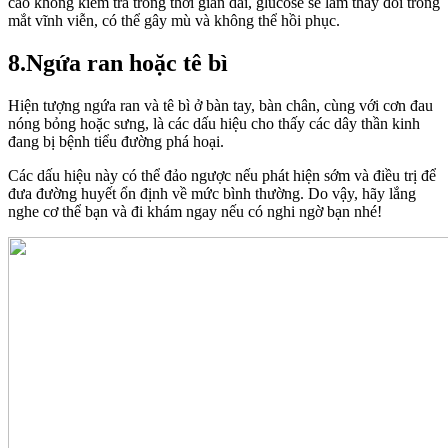
cao không kiểm tra trong thời gian dài, glucose sẽ làm thay đổi tròng
mắt vĩnh viễn, có thể gây mù và không thể hồi phục.
8.Ngứa ran hoặc tê bì
Hiện tượng ngứa ran và tê bì ở bàn tay, bàn chân, cùng với cơn đau
nóng bỏng hoặc sưng, là các dấu hiệu cho thấy các dây thần kinh
đang bị bệnh tiểu đường phá hoại.
Các dấu hiệu này có thể đảo ngược nếu phát hiện sớm và điều trị để
đưa đường huyết ổn định về mức bình thường. Do vậy, hãy lắng
nghe cơ thể bạn và đi khám ngay nếu có nghi ngờ bạn nhé!