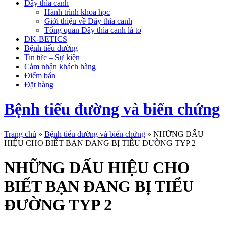
Dây thìa canh
Hành trình khoa học
Giới thiệu về Dây thìa canh
Tổng quan Dây thìa canh lá to
DK-BETICS
Bệnh tiểu đường
Tin tức – Sự kiện
Cảm nhận khách hàng
Điểm bán
Đặt hàng
Bệnh tiểu đường và biến chứng
Trang chủ
»
Bệnh tiểu đường và biến chứng
»
NHỮNG DẤU
HIỆU CHO BIẾT BẠN ĐANG BỊ TIỂU ĐƯỜNG TYP 2
NHỮNG DẤU HIỆU CHO
BIẾT BẠN ĐANG BỊ TIỂU
ĐƯỜNG TYP 2