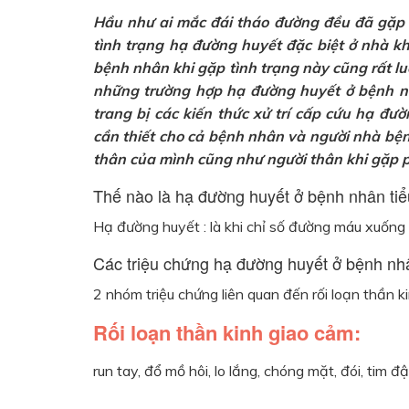
Hầu như ai mắc đái tháo đường đều đã gặp tì
tình trạng hạ đường huyết đặc biệt ở nhà k
bệnh nhân khi gặp tình trạng này cũng rất lu
những trường hợp hạ đường huyết ở bệnh n
trang bị các kiến thức xử trí cấp cứu hạ đư
cần thiết cho cả bệnh nhân và người nhà bện
thân của mình cũng như người thân khi gặp p
Thế nào là hạ đường huyết ở bệnh nhân ti
Hạ đường huyết : là khi chỉ số đường máu xuốn
Các triệu chứng hạ đường huyết ở bệnh nh
2 nhóm triệu chứng liên quan đến rối loạn thần k
Rối loạn thần kinh giao cảm:
run tay, đổ mồ hôi, lo lắng, chóng mặt, đói, tim 