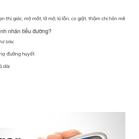
n thị giác, mờ mắt, lờ mờ, lú lẫn, co giật, thậm chi hôn mê
nh nhân tiểu đường?
ư sau:
 hạ đường huyết
á dài