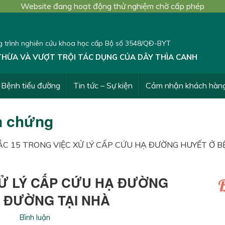
Website đang hoạt động thử nghiệm chờ cấp phép
 trình nghiên cứu khoa học cấp Bộ số 3548/QĐ-BYT
THỪA VÀ VƯỢT TRỘI TÁC DỤNG CỦA DÂY THÌA CANH
Bệnh tiểu đường
Tin tức – Sự kiện
Cảm nhận khách hàn
n chứng
ẮC 15 TRONG VIỆC XỬ LÝ CẤP CỨU HẠ ĐƯỜNG HUYẾT Ở 
XỬ LÝ CẤP CỨU HẠ ĐƯỜNG
B
 ĐƯỜNG TẠI NHÀ
Bình luận