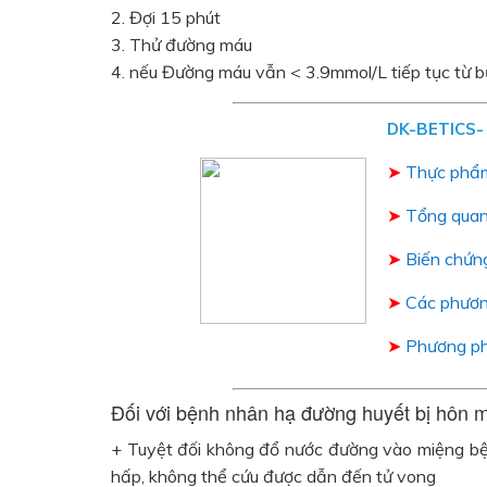
2. Đợi 15 phút
3. Thử đường máu
4. nếu Đường máu vẫn < 3.9mmol/L tiếp tục từ 
DK-BETICS- 
➤
Thực phẩ
➤
Tổng quan
➤
Biến chứn
➤
Các phương
➤
Phương ph
Đối với bệnh nhân hạ đường huyết bị hôn 
+ Tuyệt đối không đổ nước đường vào miệng bệ
hấp, không thể cứu được dẫn đến tử vong