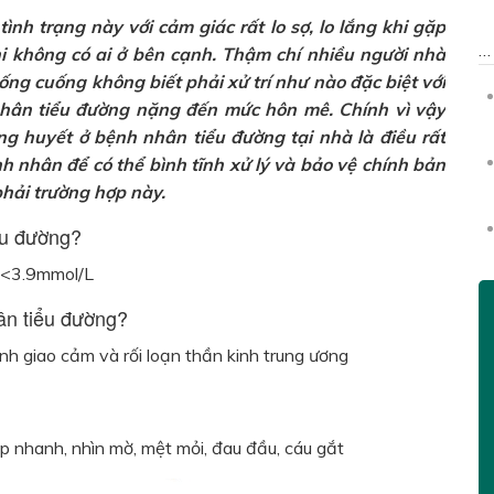
nh trạng này với cảm giác rất lo sợ, lo lắng khi gặp
hi không có ai ở bên cạnh. Thậm chí nhiều người nhà
ống cuống không biết phải xử trí như nào đặc biệt với
hân tiểu đường nặng đến mức hôn mê. Chính vì vậy
ờng huyết ở bệnh nhân tiểu đường tại nhà là điều rất
h nhân để có thể bình tĩnh xử lý và bảo vệ chính bản
hải trường hợp này.
ểu đường?
g <3.9mmol/L
ân tiểu đường?
inh giao cảm và rối loạn thần kinh trung ương
đập nhanh, nhìn mờ, mệt mỏi, đau đầu, cáu gắt