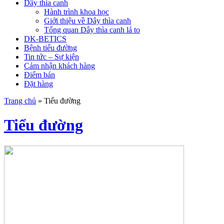
Dây thìa canh
Hành trình khoa học
Giới thiệu về Dây thìa canh
Tổng quan Dây thìa canh lá to
DK-BETICS
Bệnh tiểu đường
Tin tức – Sự kiện
Cảm nhận khách hàng
Điểm bán
Đặt hàng
Trang chủ
»
Tiểu đường
Tiểu đường