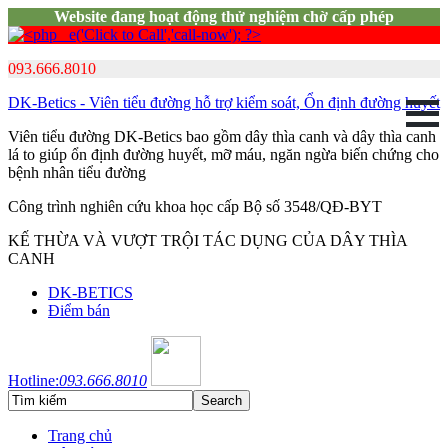
Website đang hoạt động thử nghiệm chờ cấp phép
093.666.8010
DK-Betics - Viên tiểu đường hỗ trợ kiểm soát, Ổn định đường huyết
Viên tiểu đường DK-Betics bao gồm dây thìa canh và dây thìa canh
lá to giúp ổn định đường huyết, mỡ máu, ngăn ngừa biến chứng cho
bệnh nhân tiểu đường
Công trình nghiên cứu khoa học cấp Bộ số 3548/QĐ-BYT
KẾ THỪA VÀ VƯỢT TRỘI TÁC DỤNG CỦA DÂY THÌA
CANH
DK-BETICS
Điểm bán
Hotline:
093.666.8010
Trang chủ